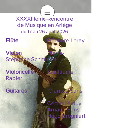
XXXXIIIème Rencontre
de Musique en Ariège
du 17 au 26 août 2026
Flûte
Eléonore Leray
Violon
Pierre-
Stéphane Schmidlet
Violoncelle
Guillaume
Rabier
Guitares
Clarisse Sans
Cécile Lê duy
A
rnaud Sans
Hugo Brogniart